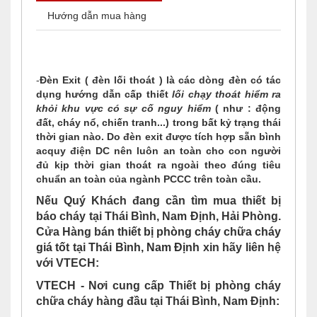
Hướng dẫn mua hàng
-
Đèn Exit ( đèn lối thoát ) là các dòng đèn có tác
dụng hướng dẫn cấp thiết
lối chạy thoát hiểm ra
khỏi khu vực có sự cố nguy hiểm
( như : động
đất, cháy nổ, chiến tranh...) trong bất kỷ trạng thái
thời gian nào. Do đèn exit được tích hợp sẵn bình
acquy điện DC nên luôn an toàn cho con người
đủ kịp thời gian thoát ra ngoài theo đúng tiêu
chuẩn an toàn của ngành PCCC trên toàn cầu.
Nếu Quý Khách đang cần tìm mua thiết bị
báo cháy tại Thái Bình, Nam Định, Hải Phòng.
Cửa Hàng bán
thiết bị phòng cháy chữa cháy
giá tốt tại Thái Bình, Nam Định
xin hãy liên hệ
với VTECH:
VTECH - Nơi cung cấp Thiết bị phòng cháy
chữa cháy hàng đầu tại Thái Bình, Nam Định: