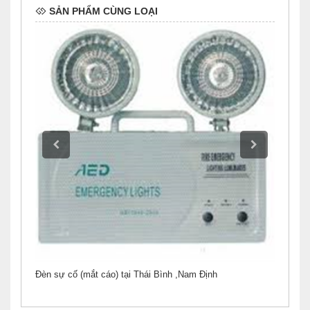
SẢN PHẨM CÙNG LOẠI
Định
Đèn sự cố (mắt cáo) tại Thái Bình ,Nam Định
Đèn Ex